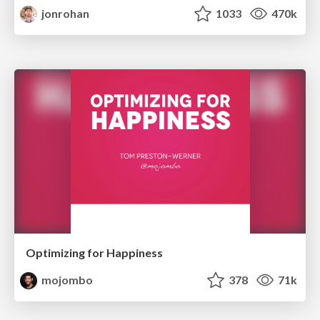
jonrohan
1033
470k
Optimizing for Happiness
mojombo
378
71k