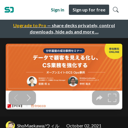
Sign in
Sign up for free
Upgrade to Pro
— share decks privately, control
downloads, hide ads and more …
ShoMaekawa/ウィル
October 02, 2021