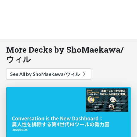
More Decks by ShoMaekawa/
ウィル
See All by ShoMaekawa/ウィル