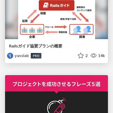
Railsガイド協賛プランの概要
yasslab
2
14k
PRO