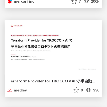
mercari_inc
7
200k
Terraform Provider for TROCCO × AI で 半自動化する複数プロダクトの連携運用 / Semi-Automating Multi-Product Data Integration Ops with the Terraform Provider for TROCCO × AI
medley
0
330