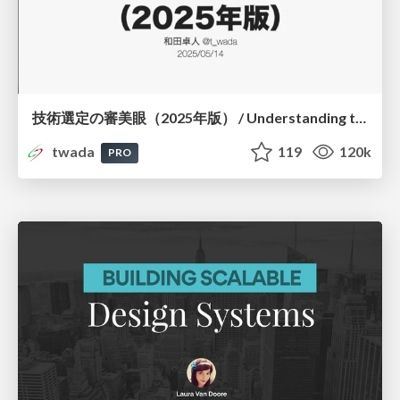
技術選定の審美眼（2025年版） / Understanding the Spiral of Technologies 2025 edition
twada
119
120k
PRO