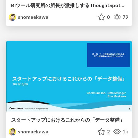
BIツール研究所の所長が激推しするThoughtSpotの魅力
shomaekawa
0
79
スタートアップにおけるこれからの「データ整備」
shomaekawa
2
1k