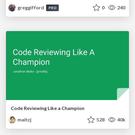
greggifford
0
240
PRO
Code Reviewing Like a Champion
maltzj
528
40k