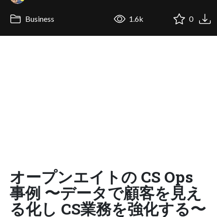
Business
1.6k
0
オープンエイトの CS Ops
事例 〜データで顧客を見え
る化し CS業務を強化する〜