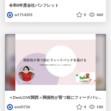
令和8年度会社パンフレット
wf714201
0
460
＜DevLOVE関西＞関係性が育つ前にフィードバックを届ける ～関係性が育つのを待てないとき、どう渡すのか～
emi0726
4
180