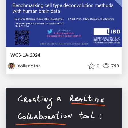
WCS-LA-2024
lcolladotor
0
790