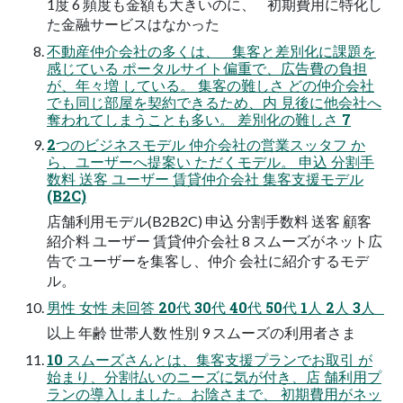
1度 6 頻度も金額も大きいのに、 初期費用に特化し
た金融サービスはなかった
不動産仲介会社の多くは、 集客と差別化に課題を
感じている ポータルサイト偏重で、広告費の負担
が、年々増 している。 集客の難しさ どの仲介会社
でも同じ部屋を契約できるため、内 見後に他会社へ
奪われてしまうことも多い。 差別化の難しさ 7
2つのビジネスモデル 仲介会社の営業スッタフ か
ら、ユーザーへ提案い ただくモデル。 申込 分割手
数料 送客 ユーザー 賃貸仲介会社 集客支援モデル
(B2C)
店舗利用モデル(B2B2C) 申込 分割手数料 送客 顧客
紹介料 ユーザー 賃貸仲介会社 8 スムーズがネット広
告で ユーザーを集客し、仲介 会社に紹介するモデ
ル。
男性 女性 未回答 20代 30代 40代 50代 1人 2人 3人
以上 年齢 世帯人数 性別 9 スムーズの利用者さま
10 スムーズさんとは、集客支援プランでお取引 が
始まり、分割払いのニーズに気が付き、店 舗利用プ
ランの導入しました。お陰さまで、 初期費用がネッ