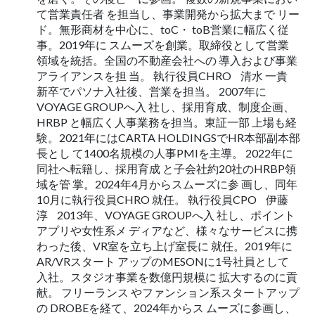
て営業責任者 を担当し、事業開発から拡大まで リー
ド。無形商材を中心に、toC・ toB営業に幅広く従
事。2019年に スムーズを創業。取締役として営業
領域を統括。全国の不動産会社への 導入および事業
アライアンスを担 当。 執行役員CHRO 清水 一貴
新卒でパソナ入社後、営業を担当。 2007年に
VOYAGE GROUPへ入 社し、採用育成、制度企画、
HRBP と幅広く人事業務を担当。東証一部 上場も経
験。2021年にはCARTA HOLDINGSでHR本部副本部
長とし て1400名規模の人事PMIを主導。 2022年に
同社へ転籍し、採用育成 と子会社約20社のHRBP領
域を管 掌。2024年4月からスムーズに参 画し、同年
10月に執行役員CHRO 就任。 執行役員CPO 伊藤
淳 2013年、VOYAGE GROUPへ入 社し、ポイント
アプリや女性系メ ディアなど、様々なサービスに携
わった後、VR室を立ち上げ室長に 就任。2019年に
AR/VRスタート アップのMESONに1号社員として
入社。スタジオ事業を数億円規模に 拡大するのに貢
献。 フリーランス やファンション系スタートアップ
の DROBEを経て、2024年からス ムーズに参画し、