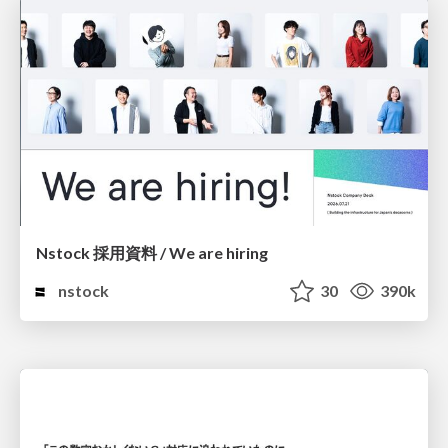
Nstock 採用資料 / We are hiring
nstock
30
390k