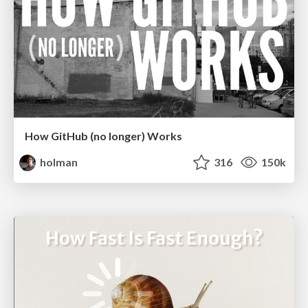
How GitHub (no longer) Works
holman
316
150k