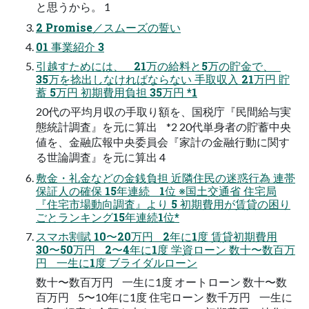
と思うから。 1
2 Promise／スムーズの誓い
01 事業紹介 3
引越すためには、 21万の給料と5万の貯金で、
35万を捻出しなければならない 手取収入 21万円 貯
蓄 5万円 初期費用負担 35万円 *1
20代の平均月収の手取り額を、国税庁『民間給与実
態統計調査』を元に算出 *2 20代単身者の貯蓄中央
値を、金融広報中央委員会『家計の金融行動に関す
る世論調査』を元に算出 4
敷金・礼金などの金銭負担 近隣住民の迷惑行為 連帯
保証人の確保 15年連続 1位 ※国土交通省 住宅局
『住宅市場動向調査』より 5 初期費用が賃貸の困り
ごとランキング15年連続1位*
スマホ割賦 10〜20万円 2年に1度 賃貸初期費用
30〜50万円 2〜4年に1度 学資ローン 数十〜数百万
円 一生に1度 ブライダルローン
数十〜数百万円 一生に1度 オートローン 数十〜数
百万円 5〜10年に1度 住宅ローン 数千万円 一生に