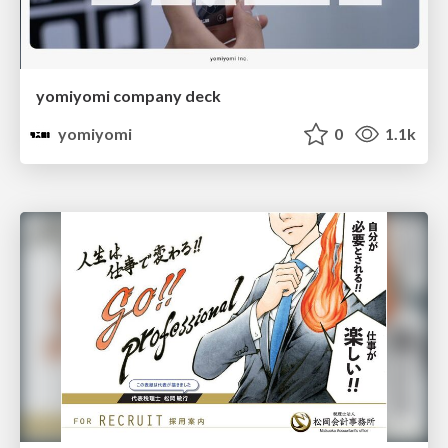
yomiyomi company deck
yomiyomi
0
1.1k