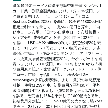
経産省 特定サービス産業実態調査報告書 クレジット
カード業，割賦金融業編』より、1兆5196億円。／
消費者金融（カードローン含 む）…『アコム
Business Outline 2023』を基に、残高9兆6800億円に
想定金利15%を乗じて、1兆6633億円と算出。／自
動車ローン市場…『日本の自動車ローン市場規模・
シェア分析-成長動向と予測（2024年〜2029年）』
を基に、USD 49.92 billionの残高に想定金利5%を乗
じて、1ドル155.61円として3873億円と算出。／家
賃保証市場…『～ 第1弾コンテンツとして「フリーラ
ンス賃貸入居審査実態調査2024」分析レポートを発
表 ～』より、2000億円。※2：※1および ※3から「初
期費用あと払い・家賃保証・クレジットカード・住
宅ローン市場」を合計。※3：『株式会社GA
technologies 決算説明資料』より、賃貸の年間想定
引越し件数は233万件。初期費用が平均30万・平均
返済期間は4年と仮定し、債権 残高は最大1.75兆円
を試算。想定金利15%を乗算して2,600億円と算出。
初期費用分割払いは、 2600億円の大きな市場 2600
億円 ＝ 233万人 × 30万円 × 2.5倍 × 15% 想定平均初