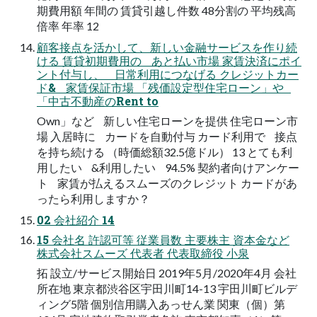
期費用額 年間の 賃貸引越し件数 48分割の 平均残高
倍率 年率 12
顧客接点を活かして、新しい金融サービスを作り続
ける 賃貸初期費用の あと払い市場 家賃決済にポイ
ント付与し、 日常利用につなげる クレジットカー
ド& 家賃保証市場 「残価設定型住宅ローン」や
「中古不動産のRent to
Own」など 新しい住宅ローンを提供 住宅ローン市
場 入居時に カードを自動付与 カード利用で 接点
を持ち続ける （時価総額32.5億ドル） 13 とても利
用したい &利用したい 94.5% 契約者向けアンケー
ト 家賃が払えるスムーズのクレジット カードがあ
ったら利用しますか？
02 会社紹介 14
15 会社名 許認可等 従業員数 主要株主 資本金など
株式会社スムーズ 代表者 代表取締役 小泉
拓 設立/サービス開始日 2019年5月/2020年4月 会社
所在地 東京都渋谷区宇田川町14-13 宇田川町ビルデ
ィング5階 個別信用購入あっせん業 関東（個）第