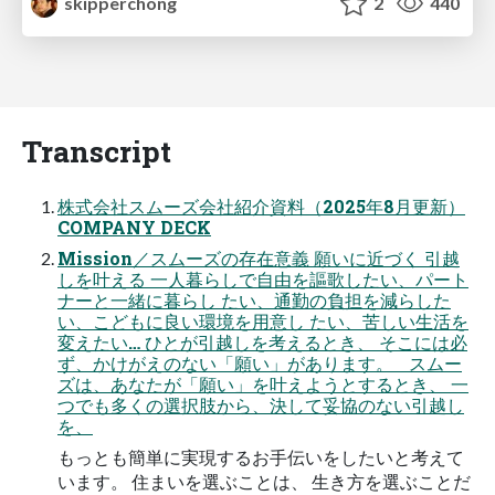
skipperchong
2
440
Transcript
株式会社スムーズ会社紹介資料（2025年8月更新）
COMPANY DECK
Mission／スムーズの存在意義 願いに近づく 引越
しを叶える 一人暮らしで自由を謳歌したい、パート
ナーと一緒に暮らし たい、通勤の負担を減らした
い、こどもに良い環境を用意し たい、苦しい生活を
変えたい… ひとが引越しを考えるとき、 そこには必
ず、かけがえのない「願い」があります。 スムー
ズは、あなたが「願い」を叶えようとするとき、 一
つでも多くの選択肢から、決して妥協のない引越し
を、
もっとも簡単に実現するお手伝いをしたいと考えて
います。 住まいを選ぶことは、 生き方を選ぶことだ