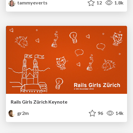
tammyeverts
12
1.8k
Rails Girls Zürich Keynote
gr2m
96
14k