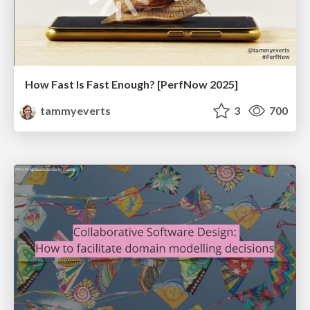
How Fast Is Fast Enough? [PerfNow 2025]
tammyeverts
3
700