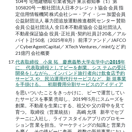
104号 宅地建物取引業者免許 東京都知事（1）第
105820号 一般社団法人日本クレジット協会 会員 指
定信用情報機関 株式会社シー・アイ・シー 加盟会員
公益財団法人 暴力団追放運動推進都民センター 賛助
会員 公益社団法人 全日本不動産協会 公益社団法人
不動産保証協会 役員･正社員･契約社員 計20名／アル
バイト 計50名（2025年8月） 前澤ファンド／JAFCO
／CyberAgentCapital／ XTech Ventures／mintなど 約
21億円 会社概要
代表取締役 小泉 拓 慶應義塾大学在学中の2015年
に、 代表取締役としてビーを創業。シス テムの受託
開発をしながら、インバ ンド旅行者向け飲食店予約
サービス や、民泊運用代行サービスなど、新 規事業
を手掛ける。 初期費用分割サービスのアイディア
を思いついたことをきっかけに、 ビーで運営してい
たサービスを事業 売却し、2019年5月にスムーズを
創業。不動産を生業にする、祖父や 父の背中を見て
育つ。 取締役（営業統括） 高嶋 允瑛 新卒でセプ
テーニに入社し、ライフ スタイルアプリのプロモー
ション営 業を担当。マーケティングの知識と 営業力
を磨く。その後ビーに参画。 複数の新規事業におい