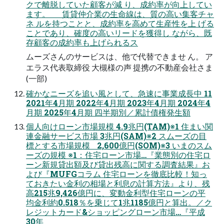
クで離脱していた顧客が減 り、成約率が向上してい
ます。 賃貸仲介業の生命線は、質の高い集客チャ
ネ ルを持つことと、成約率を高めて生産性を上 げる
ことであり、確度の高いリードを獲得し ながら、既
存顧客の成約率も上げられるス
ムーズさんのサービスは、他で代替できませ ん。 ア
エラス代表取締役 大槻様の声 提携の不動産会社さま
(一部)
確かなニーズを追い風として、急速に事業成長中 11
2021年4月期 2022年4月期 2023年4月期 2024年4
月期 2025年4月期 四半期別／累計債権発生額
個人向けローン市場規模 4.9兆円(TAM)※1 住まい関
連金融サービス市場 3兆円(SAM)※2 スムーズの目
標とする市場規模 2,600億円(SOM)※3 いまのスム
ーズの規模 ※1：住宅ローン市場…『業態別の住宅ロ
ーン新規貸出額及び貸出残高に関する調査結果』お
よび『MUFGコラム 住宅ローンを徹底比較！知っ
ておきたい金利の相場と利息の計算方法』より、残
高215兆9,426億円に、変動金利型住宅ローンの平
均金利約0.518％を乗じて1兆1185億円と算出。／ク
レジットカード&ショッピングローン市場…『平成
30年