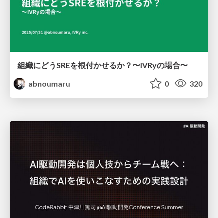
組織にどうSREを根付かせるか？〜IVRyの場合〜
abnoumaru
0
320