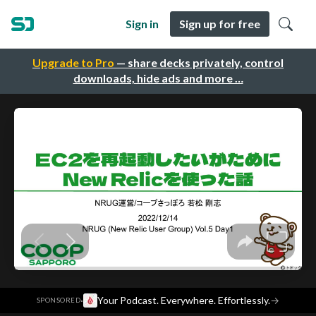
Sign in
Sign up for free
Upgrade to Pro
— share decks privately, control
downloads, hide ads and more …
·
Your Podcast. Everywhere. Effortlessly.
→
SPONSORED