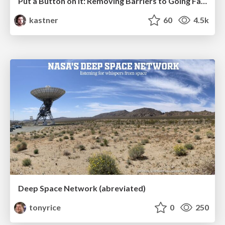
Put a Button on it: Removing Barriers to Going Fast.
kastner
60
4.5k
Deep Space Network (abreviated)
tonyrice
0
250