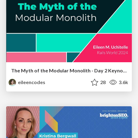
The Myth of the Modular Monolith - Day 2 Keynote - Rails World 2024
eileencodes
28
3.6k