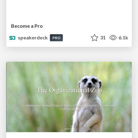
Become a Pro
speakerdeck
31
6.1k
PRO