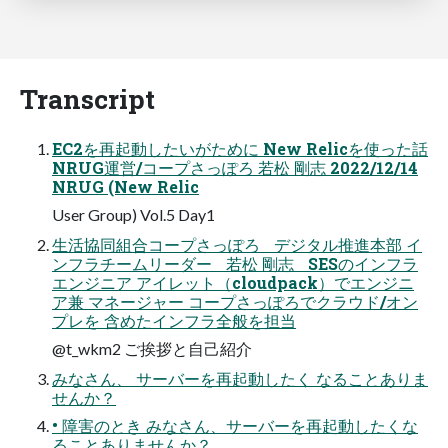
Transcript
EC2を再起動したいがために New Relicを使った話
NRUG運営/コープさっぽろ 若松 剛志 2022/12/14
NRUG (New Relic
User Group) Vol.5 Day1
生活協同組合コープさっぽろ デジタル推進本部 イ
ンフラチームリーダー 若松 剛志 SESのインフラ
エンジニア アイレット（cloudpack）でエンジニ
ア兼 マネージャー コープさっぽろでクラウド/オン
プレを 含めたインフラ全般を担当
@t_wkm2 ご挨拶と自己紹介
みなさん、 サーバーを再起動したく なることありま
せんか？
• 障害のとき みなさん、サーバーを再起動したくな
ることありませんか？