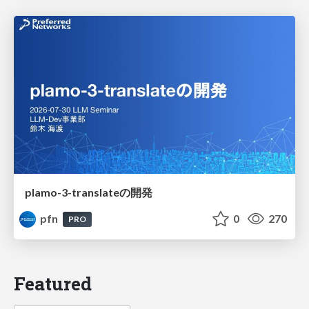
plamo-3-translateの開発
pfn
0
270
PRO
Featured