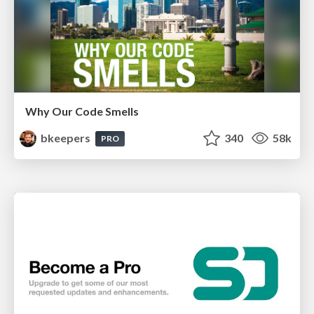
Why Our Code Smells
bkeepers
340
58k
PRO