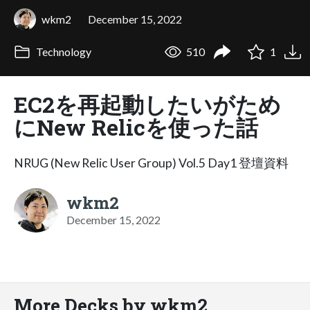
wkm2
December 15, 2022
Technology
510
1
EC2を再起動したいがため
にNew Relicを使った話
NRUG (New Relic User Group) Vol.5 Day1 登壇資料
wkm2
December 15, 2022
More Decks by wkm2