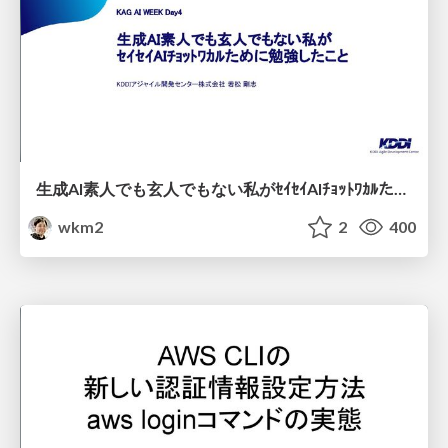
生成AI素人でも玄人でもない私がｾｲｾｲAIﾁｮｯﾄﾜｶﾙために勉強したこと
wkm2
2
400