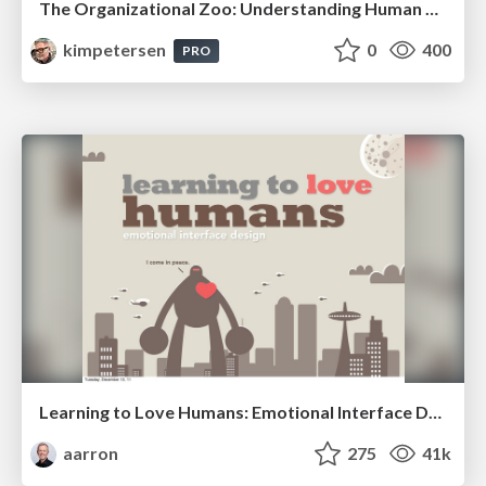
The Organizational Zoo: Understanding Human Behavior Agility Through Metaphoric Constructive Conversations (based on the works of Arthur Shelley, Ph.D)
kimpetersen
0
400
PRO
Learning to Love Humans: Emotional Interface Design
aarron
275
41k