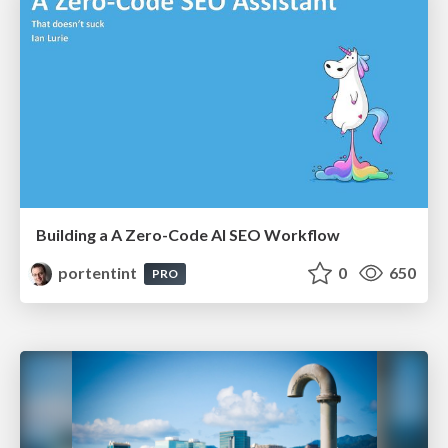
Building a A Zero-Code AI SEO Workflow
portentint
0
650
PRO