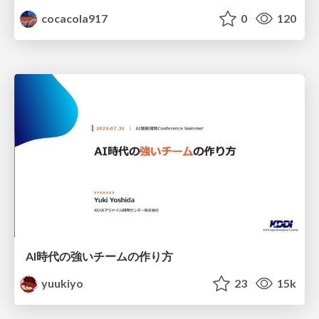
cocacola917
0
120
AI時代の強いチームの作り方
yuukiyo
23
15k