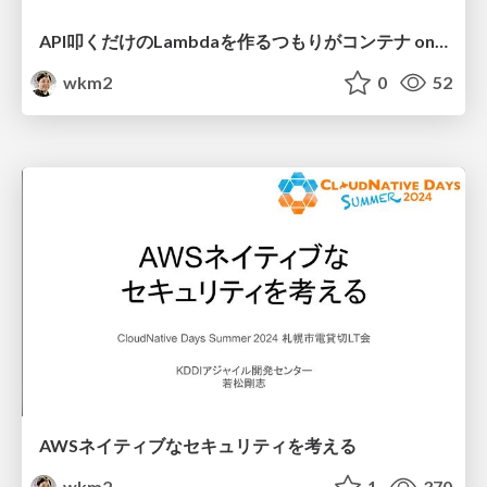
API叩くだけのLambdaを作るつもりがコンテナ on EC2になった話
wkm2
0
52
AWSネイティブなセキュリティを考える
wkm2
1
370