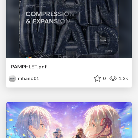
PAMPHLET.pdf
mhand01
0
1.2k