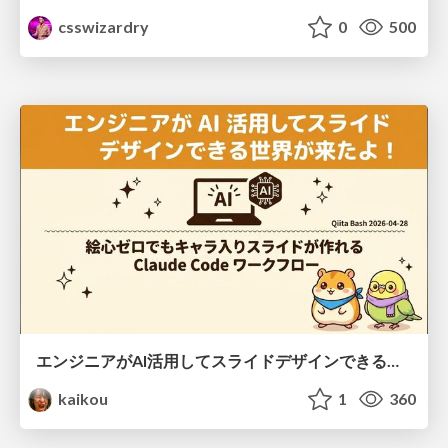
csswizardry
0
500
エンジニアがAI活用してスライドデザインできる世界が来たよ！
kaikou
1
360