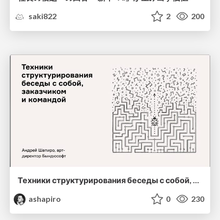
saki822
2
200
Техники структурирования беседы с собой, заказчиком и командо
ashapiro
0
230