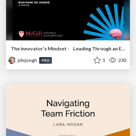
The innovator’s Mindset - Leading Through an Era of Exponential Change - McGill University 2025
jdejongh
1
230
PRO