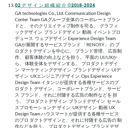
02 デ ザ イ ン 組 織 紹 介 ©︎2018-2024
GA technologies Co., Ltd. Communication Design
Center Team GAグループ全体のコーポレートブラン
ドと、 そのクリエイティブ制作を司る。  グラフィ
ックデザイン  ブランドデザイン  動画  イベントプロ
デュース  ウェブデザイン Experience Design Team
GAが展開するサービスブランド 「RENOSY」 の プ
ロダクトデザインを中心に、 ブランド管理、 広告制
作、 顧客体験の向上などを担う。 平面の UI/UXか
ら、 体験全体をデザインする。  プロダクトデザイ
ン  マーケティングデザイン  ブランドデザイン  UIデ
ザイン  UXエンジニア/デザイン  Ops Experience
Design Team イタンジが提供する各種サービスのプ
ロダクト デザイン、コーポレートブランド、サービ
ス ブランド、それに付随する広告の制作などを 担
う。  プロダクトデザイン  ブランドデザイン  セール
スプロモーションデ ザイン  UXデザイン  動画 UX
Design Team ハウスマートが提供する各種サービス
のプロ ダクトデザインと、それに付随する広告の 制
作などを担う。  プロダクトデザイン  ブランドデザ