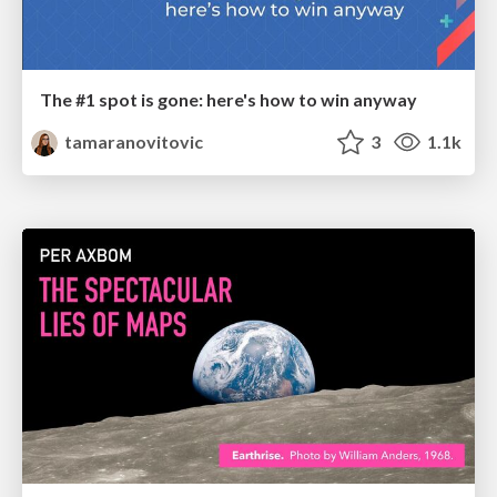
The #1 spot is gone: here's how to win anyway
tamaranovitovic
3
1.1k