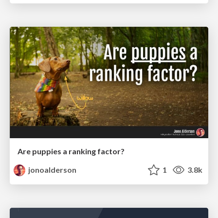
Are puppies a ranking factor?
jonoalderson
1
3.8k