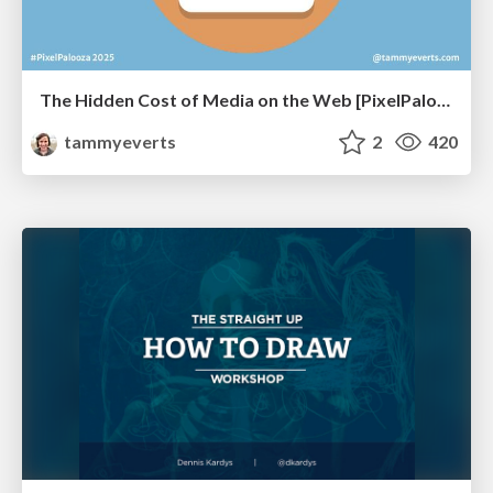
The Hidden Cost of Media on the Web [PixelPalooza 2025]
tammyeverts
2
420