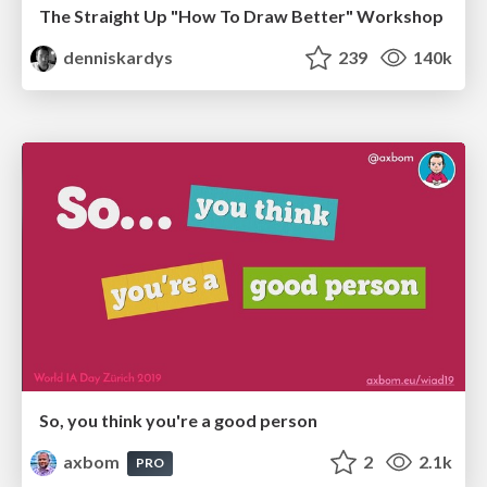
The Straight Up "How To Draw Better" Workshop
denniskardys
239
140k
So, you think you're a good person
axbom
2
2.1k
PRO