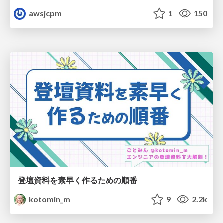
awsjcpm
1
150
登壇資料を素早く作るための順番
kotomin_m
9
2.2k