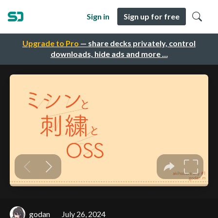
Sign in
Sign up for free
Upgrade to Pro
— share decks privately, control
downloads, hide ads and more …
godan
July 26, 2024