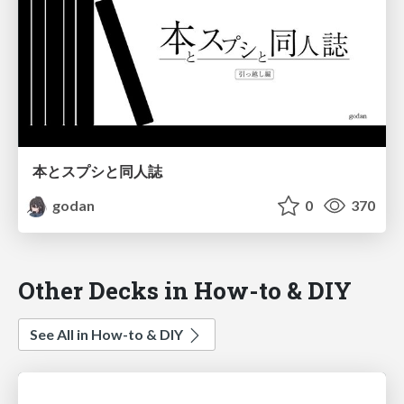
本とスプシと同人誌
godan
0
370
Other Decks in How-to & DIY
See All in How-to & DIY