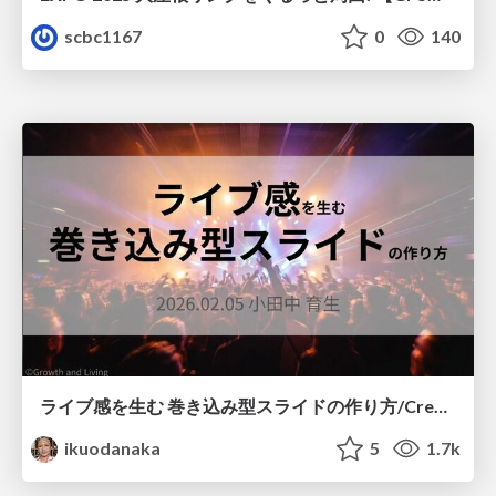
scbc1167
0
140
ライブ感を生む 巻き込み型スライドの作り方/Create your slide like a heavy metal concert
ikuodanaka
5
1.7k