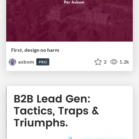
First, design no harm
axbom
2
1.2k
PRO