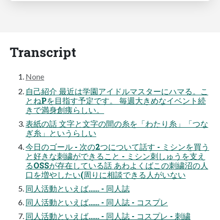
Transcript
None
⾃⼰紹介 最近は学園アイドルマスターにハマる。こ
とねPを⽬指す予定です。 毎週⼤きめなイベント続
きで満⾝創痍らしい。
表紙の話 ⽂字と⽂字の間の⽷を「わたり⽷」「つな
ぎ⽷」というらしい
今⽇のゴール - 次の2つについて話す - ミシンを買う
と好きな刺繍ができること - ミシン刺しゅうを⽀え
るOSSが存在している話 あわよくばこの刺繍沼の⼈
⼝を増やしたい(周りに相談できる⼈がいない
同⼈活動といえば…… - 同⼈誌
同⼈活動といえば…… - 同⼈誌 - コスプレ
同⼈活動といえば…… - 同⼈誌 - コスプレ - 刺繍