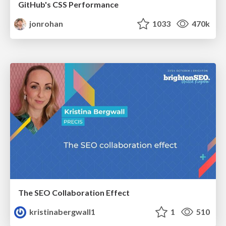
GitHub's CSS Performance
jonrohan
1033
470k
The SEO Collaboration Effect
kristinabergwall1
1
510