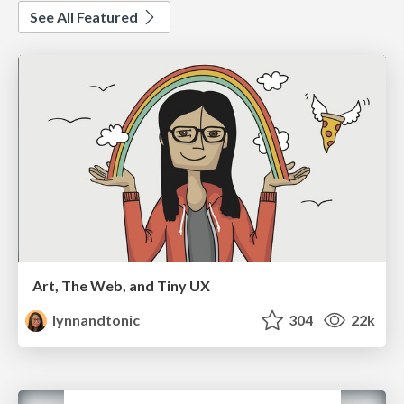
See All Featured
Art, The Web, and Tiny UX
lynnandtonic
304
22k