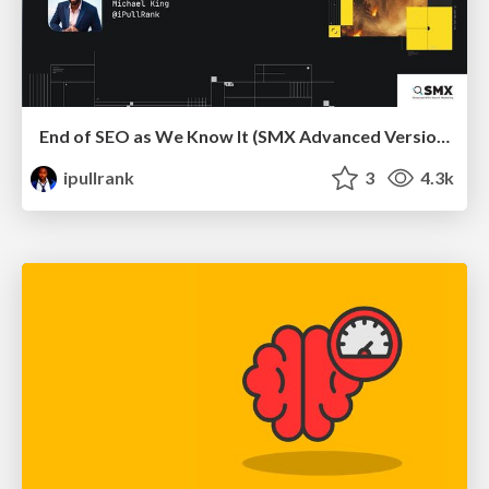
End of SEO as We Know It (SMX Advanced Version)
ipullrank
3
4.3k