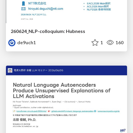
260624_NLP-colloquium: Hubness
de9uch1
1
160