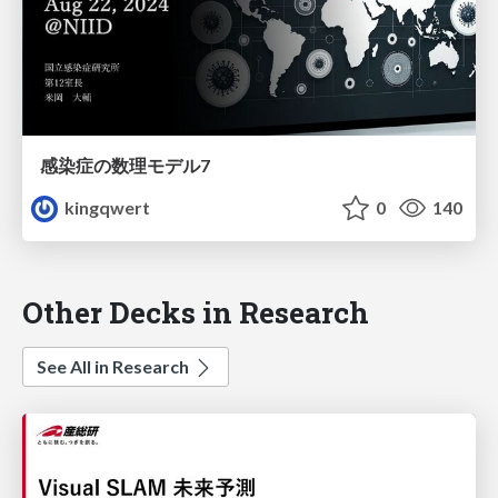
感染症の数理モデル7
kingqwert
0
140
Other Decks in Research
See All in Research