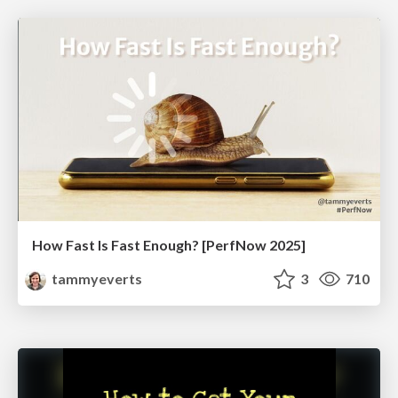
How Fast Is Fast Enough? [PerfNow 2025]
tammyeverts
3
710