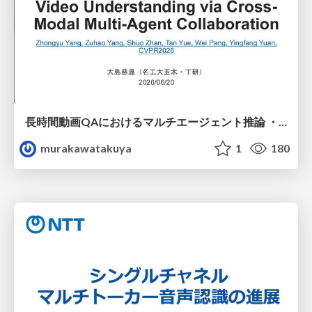
長時間動画QAにおけるマルチエージェント推論 ・SVAgent: Storyline-Guided Long Video Understanding via Cross-Modal Multi-Agent Collaboration
murakawatakuya
1
180