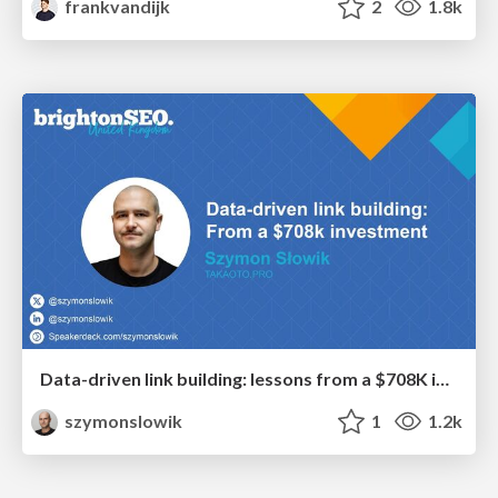
frankvandijk
2
1.8k
Data-driven link building: lessons from a $708K investment (BrightonSEO talk)
szymonslowik
1
1.2k