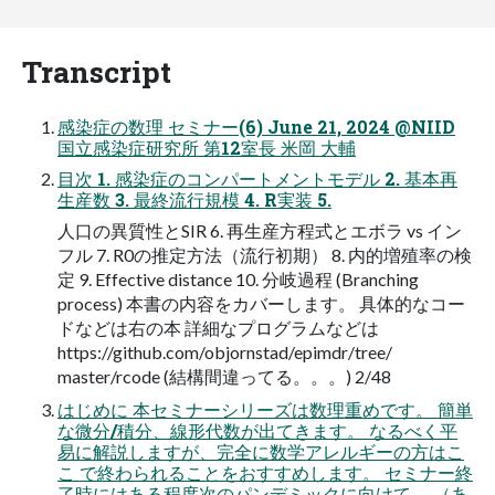
Transcript
感染症の数理 セミナー(6) June 21, 2024 @NIID
国⽴感染症研究所 第12室⻑ ⽶岡 ⼤輔
⽬次 1. 感染症のコンパートメントモデル 2. 基本再
⽣産数 3. 最終流⾏規模 4. R実装 5.
⼈⼝の異質性とSIR 6. 再⽣産⽅程式とエボラ vs イン
フル 7. R0の推定⽅法（流⾏初期） 8. 内的増殖率の検
定 9. Effective distance 10. 分岐過程 (Branching
process) 本書の内容をカバーします。 具体的なコー
ドなどは右の本 詳細なプログラムなどは
https://github.com/objornstad/epimdr/tree/
master/rcode (結構間違ってる。。。) 2/48
はじめに 本セミナーシリーズは数理重めです。 簡単
な微分/積分、線形代数が出てきます。 なるべく平
易に解説しますが、完全に数学アレルギーの⽅はこ
こ で終わられることをおすすめします。 セミナー終
了時にはある程度次のパンデミックに向けて、 （あ