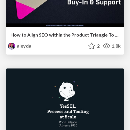
How to Align SEO within the Product Triangle To Get Buy-In & Support - #RIMC
aleyda
2
1.8k