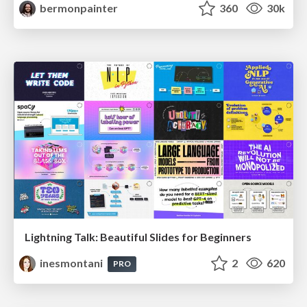
bermonpainter
360
30k
Lightning Talk: Beautiful Slides for Beginners
inesmontani
2
620
PRO