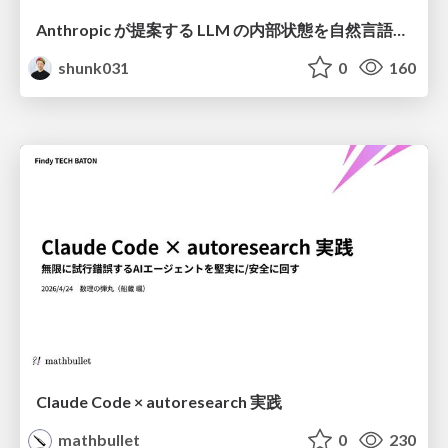
Anthropic が提案する LLM の内部状態を自然言語で説明可能にした Natural Language Autoencoders / Natural Language Autoencoders Produce Unsupervised Explanations of LLM Activations
shunk031
0
160
Claude Code × autoresearch 実践
mathbullet
0
230