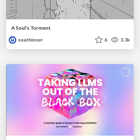
A Soul's Torment
seathinner
6
3.3k