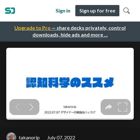
Sign in
Sign up for free
Upgrade to Pro
— share decks privately, control
downloads, hide ads and more …
takanorip
July 07, 2022