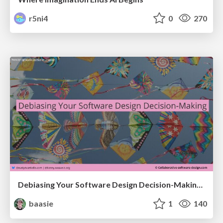
r5ni4
0
270
Debiasing Your Software Design Decision-Making @ Flowcon '26
baasie
1
140