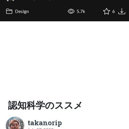
Design
5.7k
6
認知科学のススメ
takanorip