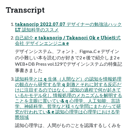
Transcript
takanorip 2022.07.07 デザイナーの勉強法ハック
LT 認知科学のススメ
自己紹介 e takanorip / Takanori Ok e Ubie株式
会社 デザインエンジニa e
デザインシステム、フォント、Figma..C e デザイン
の小難しい本を読むのが好きで2 e 後で紹介しま2 e
WEB+DB Press vol.129でデザインシステムの特集記
事書きました
認知科学とは q 生体（人間など）の認知を情報処理
の観点から研究する学 q 刺激とそれに対する反応だ
けに注目するのではなく、認知の過程で何が起きて
いるかモデル化し 情報処理のメカニズムを解明する
ことを主眼に置いてい& q 心理学、人工知能、言語
学、神経科学、哲学など様々な学問にまたがって研
究が行われてい& e 認知心理学は心理学における学
際領域
認知心理学は、人間がものごとを認識するしくみを