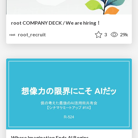
root COMPANY DECK / We are hiring！
root_recruit
3
29k
Where Imagination Ends AI Begins