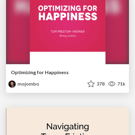
Optimizing for Happiness
mojombo
378
71k