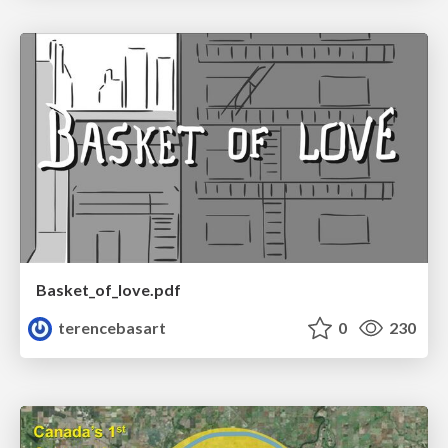
Basket_of_love.pdf
terencebasart
0
230