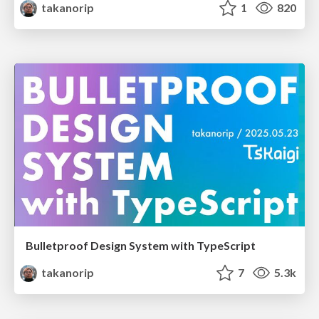
takanorip
1
820
Bulletproof Design System with TypeScript
takanorip
7
5.3k