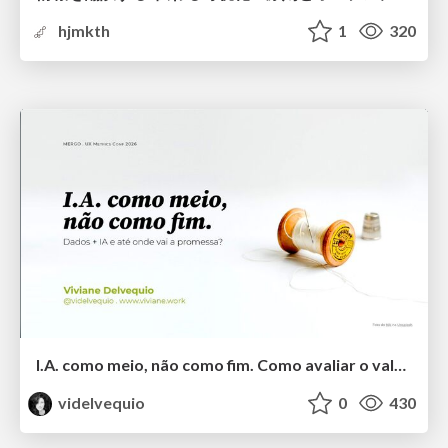
hjmkth
1
320
I.A. como meio, não como fim. Como avaliar o valor entregue?
videlvequio
0
430