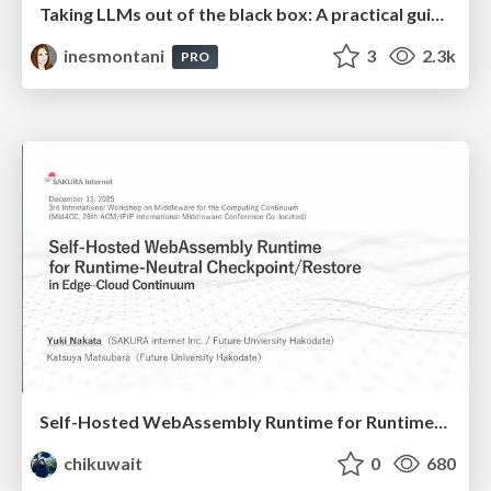
Taking LLMs out of the black box: A practical guide to human-in-the-loop distillation
inesmontani
3
2.3k
PRO
Self-Hosted WebAssembly Runtime for Runtime-Neutral Checkpoint/Restore in Edge–Cloud Continuum
chikuwait
0
680