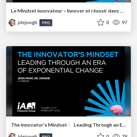
Le Mindset innovateur – Innover et réussir dans un monde en perpétuel changement – IA Groupe Financier
jdejongh
0
97
PRO
The innovator’s Mindset - Leading Through an Era of Exponential Change - IA Financial Group 2026
jdejongh
0
78
PRO