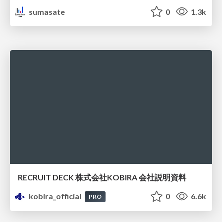
sumasate
0
1.3k
RECRUIT DECK 株式会社KOBIRA 会社説明資料
kobira_official
0
6.6k
PRO