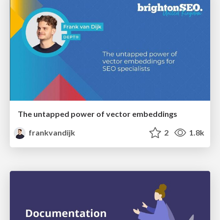
The untapped power of vector embeddings
frankvandijk
2
1.8k