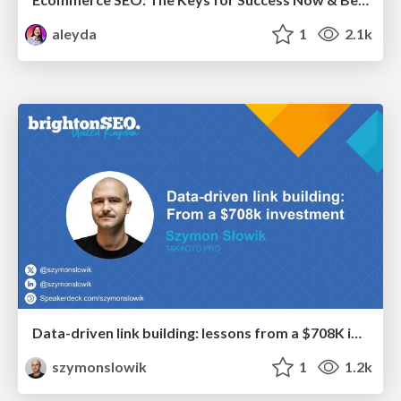
aleyda
1
2.1k
Data-driven link building: lessons from a $708K investment (BrightonSEO talk)
szymonslowik
1
1.2k