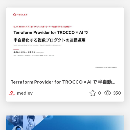
Terraform Provider for TROCCO × AI で 半自動化する複数プロダクトの連携運用 / Semi-Automating Multi-Product Data Integration Ops with the Terraform Provider for TROCCO × AI
medley
0
350