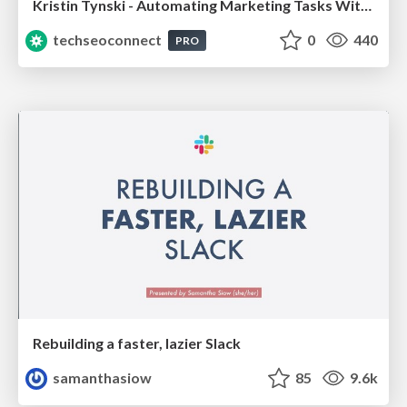
Kristin Tynski - Automating Marketing Tasks With AI
techseoconnect
0
440
PRO
Rebuilding a faster, lazier Slack
samanthasiow
85
9.6k