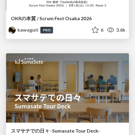
OKRの本質 / Scrum Fest Osaka 2026
kawaguti
6
3.6k
PRO
スマサテでの日々 -Sumasate Tour Deck-