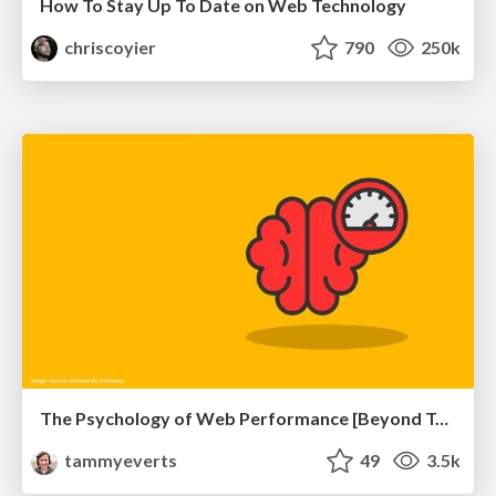
How To Stay Up To Date on Web Technology
chriscoyier
790
250k
The Psychology of Web Performance [Beyond Tellerrand 2023]
tammyeverts
49
3.5k