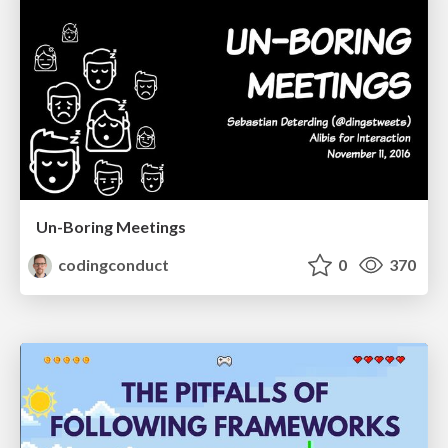
Un-Boring Meetings
codingconduct
0
370