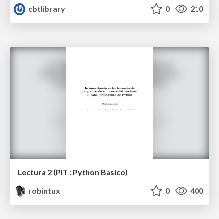
cbtlibrary
0
210
Lectura 2 (PIT : Python Basico)
robintux
0
400