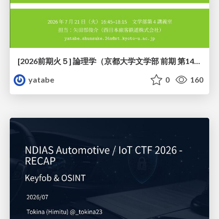
[2026前期火５] 論理学（京都大学文学部 前期 第14回）「計算は、証明ではない——ハルシネーションを三層ハーモニーで診る」
yatabe
0
160