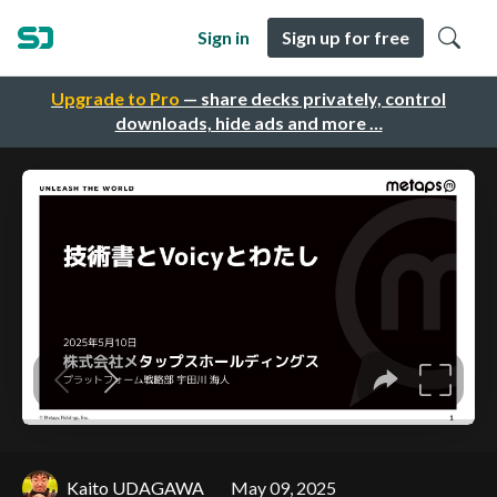
Sign in
Sign up for free
Upgrade to Pro
— share decks privately, control
downloads, hide ads and more …
Kaito UDAGAWA
May 09, 2025