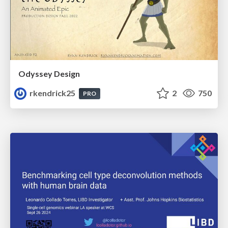
Odyssey Design
rkendrick25
2
750
PRO