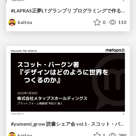
#LAPRAS正夢LTグランプリ プログラミングで作る物理的アート
kaitou
0
110
#yumemi_grow 読書シェア会 vol.1 - スコット・バークン著『デザインはどのように世界をつくるのか』
kaitou
1
290