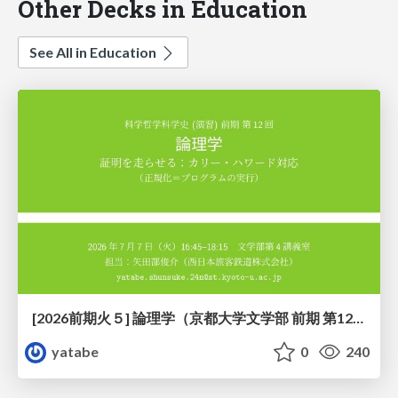
Other Decks in Education
See All in Education
[2026前期火５] 論理学（京都大学文学部 前期 第12回）「証明を走らせる：カリー・ハワード対応」
yatabe
0
240