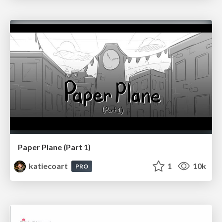
Paper Plane (Part 1)
katiecoart
1
10k
PRO