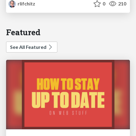
rlifchitz
0
210
Featured
See All Featured